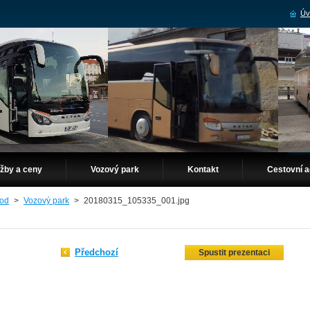
Úv
užby a ceny
Vozový park
Kontakt
Cestovní a
od
>
Vozový park
>
20180315_105335_001.jpg
Předchozí
Spustit prezentaci