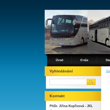
Úvod
O nás
Sl
Vyhledávání
Úv
Kontakt
PhDr. Jiřina Kopřivová - JKL