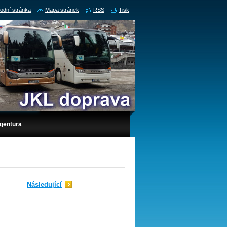
odní stránka
Mapa stránek
RSS
Tisk
gentura
Následující