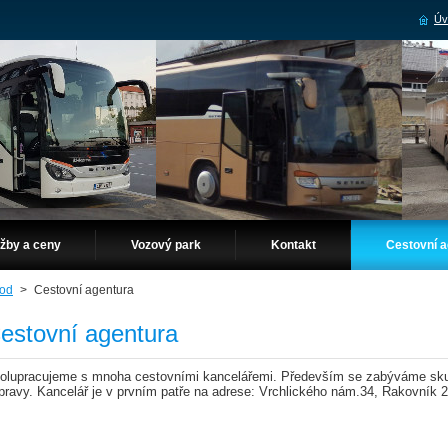
Úv
užby a ceny
Vozový park
Kontakt
Cestovní a
od
>
Cestovní agentura
estovní agentura
olupracujeme s mnoha cestovními kancelářemi. Především se zabýváme sku
pravy. Kancelář je v prvním patře na adrese: Vrchlického nám.34, Rakovník 2