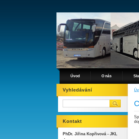
Úvod
O nás
Sl
Vyhledávání
Úv
C
Sp
Kontakt
do
PhDr. Jiřina Kopřivová - JKL