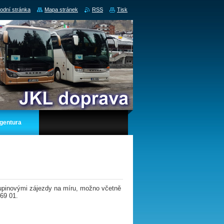
odní stránka
Mapa stránek
RSS
Tisk
gentura
pinovými zájezdy na míru, možno včetně
69 01.