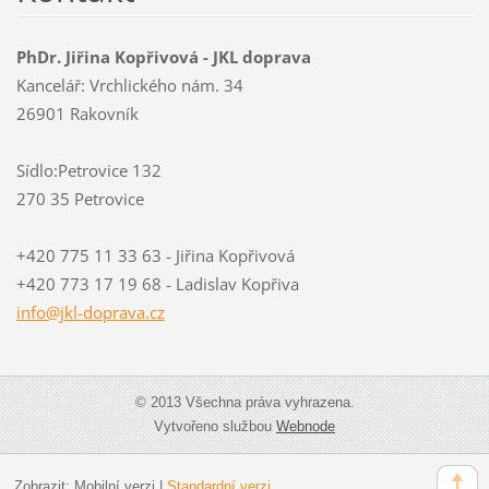
PhDr. Jiřina Kopřivová - JKL doprava
Kancelář: Vrchlického nám. 34
26901 Rakovník
Sídlo:Petrovice 132
270 35 Petrovice
+420 775 11 33 63 - Jiřina Kopřivová
+420 773 17 19 68 - Ladislav Kopřiva
info@jkl
-doprava
.cz
© 2013 Všechna práva vyhrazena.
Vytvořeno službou
Webnode
Zobrazit:
Mobilní verzi
|
Standardní verzi